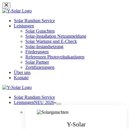
Zum
Inhalt
springen
Solar Rundum Service
Leistungen
Solar Gutachten
Solar-Installation Netzanmeldung
Solar Wartung und E-Check
Solar-Instandsetzung
Förderungen
Referenzen Photovoltaikanlagen
Solar Partner
Zertifizierungen
Über uns
Kontakt
Solar Rundum Service
Leistungen
NEU 2026
Y-Solar